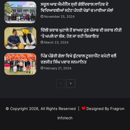
ਸਕੂਲ ਆਫ ਐਮੀਨੈਂਸ ਸ੍ਰੀ ਗੋਇੰਦਵਾਲ ਸਾਹਿਬ ਦੇ
ਵਿਦਿਆਰਥੀਆਂ ਸਟੇਟ ਪੱਧਰੀ ਖੇਡਾਂ ਚ ਮਾਰੀਆ ਮੱਲਾਂ
November 25, 2024
ਦਿੱਲੀ ਸ਼ਰਾਬ ਘੁਟਾਲੇ ਤੋਂ ਬਾਅਦ ਹੁਣ ਪੰਜਾਬ ਦੀ ਸ਼ਰਾਬ ਨੀਤੀ
‘ਤੇ ਘਪਲੇ ਦਾ ਸ਼ੱਕ; ਹੋਣ ਜਾ ਰਹੀ ਸ਼ਿਕਾਇਤ
March 23, 2024
ਪਿੰਡ ਪੰਡੋਰੀ ਗੋਲਾ ਵਿਖੇ ਫੁੱਟਬਾਲ ਟੂਰਨਾਮੈਂਟ ਕਮੇਟੀ ਵਲੋੰ
ਰਣਜੀਤ ਸਿੰਘ ਪਵਾਰ ਸਨਮਾਨਿਤ
February 21, 2024
Previous
Next
page
page
© Copyright 2026, All Rights Reserved |
Designed By Fragron
Infotech