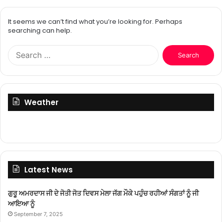
It seems we can’t find what you’re looking for. Perhaps
searching can help.
Search
for:
Weather
Latest News
ਗੁਰੂ ਅਮਰਦਾਸ ਜੀ ਦੇ ਜੋਤੀ ਜੋਤ ਦਿਵਸ ਮੇਲਾ ਜੱਗ ਮੌਕੇ ਪਹੁੰਚ ਰਹੀਆਂ ਸੰਗਤਾਂ ਨੂੰ ਜੀ
ਆਇਆ ਨੂੰ
September 7, 2025