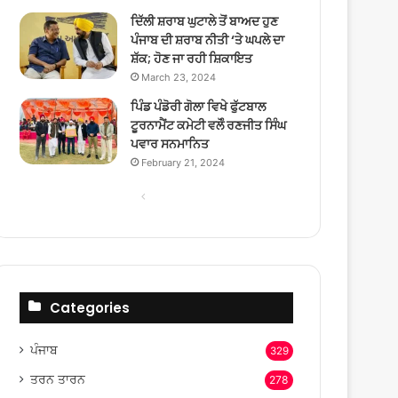
ਦਿੱਲੀ ਸ਼ਰਾਬ ਘੁਟਾਲੇ ਤੋਂ ਬਾਅਦ ਹੁਣ
ਪੰਜਾਬ ਦੀ ਸ਼ਰਾਬ ਨੀਤੀ ‘ਤੇ ਘਪਲੇ ਦਾ
ਸ਼ੱਕ; ਹੋਣ ਜਾ ਰਹੀ ਸ਼ਿਕਾਇਤ
March 23, 2024
ਪਿੰਡ ਪੰਡੋਰੀ ਗੋਲਾ ਵਿਖੇ ਫੁੱਟਬਾਲ
ਟੂਰਨਾਮੈਂਟ ਕਮੇਟੀ ਵਲੋੰ ਰਣਜੀਤ ਸਿੰਘ
ਪਵਾਰ ਸਨਮਾਨਿਤ
February 21, 2024
Previous
Next
page
page
Categories
ਪੰਜਾਬ
329
ਤਰਨ ਤਾਰਨ
278