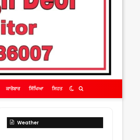
Switch
Search
ਕਾਰੋਬਾਰ
ਸਿੱਖਿਆ
ਸਿਹਤ
skin
for
Weather