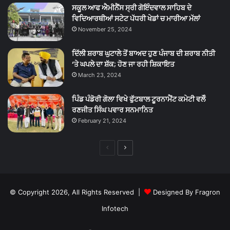
ਸਕੂਲ ਆਫ ਐਮੀਨੈਂਸ ਸ੍ਰੀ ਗੋਇੰਦਵਾਲ ਸਾਹਿਬ ਦੇ
ਵਿਦਿਆਰਥੀਆਂ ਸਟੇਟ ਪੱਧਰੀ ਖੇਡਾਂ ਚ ਮਾਰੀਆ ਮੱਲਾਂ
November 25, 2024
ਦਿੱਲੀ ਸ਼ਰਾਬ ਘੁਟਾਲੇ ਤੋਂ ਬਾਅਦ ਹੁਣ ਪੰਜਾਬ ਦੀ ਸ਼ਰਾਬ ਨੀਤੀ
‘ਤੇ ਘਪਲੇ ਦਾ ਸ਼ੱਕ; ਹੋਣ ਜਾ ਰਹੀ ਸ਼ਿਕਾਇਤ
March 23, 2024
ਪਿੰਡ ਪੰਡੋਰੀ ਗੋਲਾ ਵਿਖੇ ਫੁੱਟਬਾਲ ਟੂਰਨਾਮੈਂਟ ਕਮੇਟੀ ਵਲੋੰ
ਰਣਜੀਤ ਸਿੰਘ ਪਵਾਰ ਸਨਮਾਨਿਤ
February 21, 2024
Previous
Next
page
page
© Copyright 2026, All Rights Reserved |
Designed By Fragron
Infotech