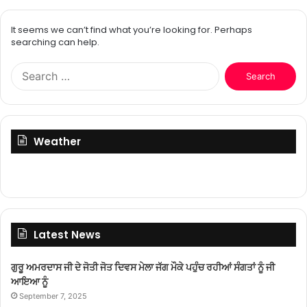
It seems we can’t find what you’re looking for. Perhaps
searching can help.
Search
for:
Weather
Latest News
ਗੁਰੂ ਅਮਰਦਾਸ ਜੀ ਦੇ ਜੋਤੀ ਜੋਤ ਦਿਵਸ ਮੇਲਾ ਜੱਗ ਮੌਕੇ ਪਹੁੰਚ ਰਹੀਆਂ ਸੰਗਤਾਂ ਨੂੰ ਜੀ
ਆਇਆ ਨੂੰ
September 7, 2025