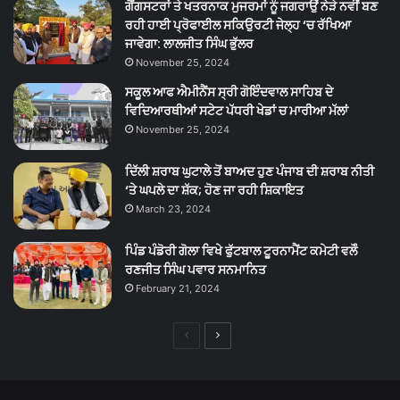
ਗੈਂਗਸਟਰਾਂ ਤੇ ਖਤਰਨਾਕ ਮੁਜਰਮਾਂ ਨੂੰ ਜਗਰਾਉਂ ਨੇੜੇ ਨਵੀਂ ਬਣ
ਰਹੀ ਹਾਈ ਪ੍ਰੋਫਾਈਲ ਸਕਿਉਰਟੀ ਜੇਲ੍ਹ ‘ਚ ਰੱਖਿਆ
ਜਾਵੇਗਾ: ਲਾਲਜੀਤ ਸਿੰਘ ਭੁੱਲਰ
November 25, 2024
ਸਕੂਲ ਆਫ ਐਮੀਨੈਂਸ ਸ੍ਰੀ ਗੋਇੰਦਵਾਲ ਸਾਹਿਬ ਦੇ
ਵਿਦਿਆਰਥੀਆਂ ਸਟੇਟ ਪੱਧਰੀ ਖੇਡਾਂ ਚ ਮਾਰੀਆ ਮੱਲਾਂ
November 25, 2024
ਦਿੱਲੀ ਸ਼ਰਾਬ ਘੁਟਾਲੇ ਤੋਂ ਬਾਅਦ ਹੁਣ ਪੰਜਾਬ ਦੀ ਸ਼ਰਾਬ ਨੀਤੀ
‘ਤੇ ਘਪਲੇ ਦਾ ਸ਼ੱਕ; ਹੋਣ ਜਾ ਰਹੀ ਸ਼ਿਕਾਇਤ
March 23, 2024
ਪਿੰਡ ਪੰਡੋਰੀ ਗੋਲਾ ਵਿਖੇ ਫੁੱਟਬਾਲ ਟੂਰਨਾਮੈਂਟ ਕਮੇਟੀ ਵਲੋੰ
ਰਣਜੀਤ ਸਿੰਘ ਪਵਾਰ ਸਨਮਾਨਿਤ
February 21, 2024
Previous
Next
page
page