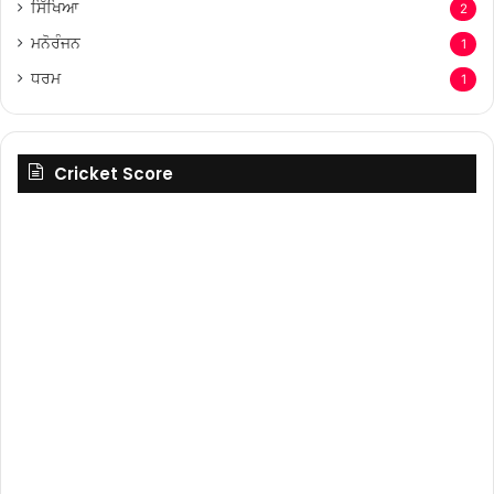
ਸਿੱਖਿਆ
2
ਮਨੋਰੰਜਨ
1
ਧਰਮ
1
Cricket Score