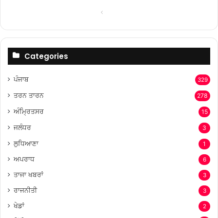
Previous
Next
page
page
Categories
ਪੰਜਾਬ
329
ਤਰਨ ਤਾਰਨ
278
ਅੰਮ੍ਰਿਤਸਰ
15
ਜਲੰਧਰ
3
ਲੁਧਿਆਣਾ
1
ਅਪਰਾਧ
6
ਤਾਜਾ ਖਬਰਾਂ
3
ਰਾਜਨੀਤੀ
3
ਖੇਡਾਂ
2