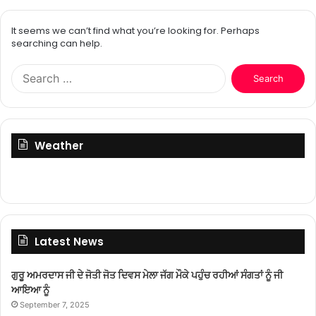
It seems we can’t find what you’re looking for. Perhaps
searching can help.
Search
for:
Weather
Latest News
ਗੁਰੂ ਅਮਰਦਾਸ ਜੀ ਦੇ ਜੋਤੀ ਜੋਤ ਦਿਵਸ ਮੇਲਾ ਜੱਗ ਮੌਕੇ ਪਹੁੰਚ ਰਹੀਆਂ ਸੰਗਤਾਂ ਨੂੰ ਜੀ
ਆਇਆ ਨੂੰ
September 7, 2025