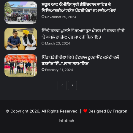
ਸਕੂਲ ਆਫ ਐਮੀਨੈਂਸ ਸ੍ਰੀ ਗੋਇੰਦਵਾਲ ਸਾਹਿਬ ਦੇ
ਵਿਦਿਆਰਥੀਆਂ ਸਟੇਟ ਪੱਧਰੀ ਖੇਡਾਂ ਚ ਮਾਰੀਆ ਮੱਲਾਂ
November 25, 2024
ਦਿੱਲੀ ਸ਼ਰਾਬ ਘੁਟਾਲੇ ਤੋਂ ਬਾਅਦ ਹੁਣ ਪੰਜਾਬ ਦੀ ਸ਼ਰਾਬ ਨੀਤੀ
‘ਤੇ ਘਪਲੇ ਦਾ ਸ਼ੱਕ; ਹੋਣ ਜਾ ਰਹੀ ਸ਼ਿਕਾਇਤ
March 23, 2024
ਪਿੰਡ ਪੰਡੋਰੀ ਗੋਲਾ ਵਿਖੇ ਫੁੱਟਬਾਲ ਟੂਰਨਾਮੈਂਟ ਕਮੇਟੀ ਵਲੋੰ
ਰਣਜੀਤ ਸਿੰਘ ਪਵਾਰ ਸਨਮਾਨਿਤ
February 21, 2024
Previous
Next
page
page
© Copyright 2026, All Rights Reserved |
Designed By Fragron
Infotech